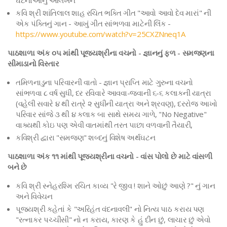
ઘટનાઓનું આલેખન
કવિ શ્રી શાંતિલાલ શાહ રચિત ભક્તિ ગીત "આવો આવો દેવ મારાં" ની
એક પંક્તિનું ગાન - આખું ગીત સાંભળવા માટેની લિંક -
https://www.youtube.com/watch?v=25CXZNneq1A
પાઠશાળા અંક ૦૫ માંથી પૂજ્યશ્રીના વચનો - જ્ઞાનનું ફળ - સમજણના
સીમાડાનો વિસ્તાર
તમિળનાડુના પરિવારની વાતો - જ્ઞાન પ્રાપ્તિ માટે ગુરુના વચનો
સાંભળવા ૮ વર્ષ સુધી, દર રવિવારે આવવા-જવાની ૬-૬ કલાકની યાત્રા
(વહેલી સવારે ૪ થી રાત્રે ૨ સુધીની યાત્રા અને શ્રવણ), દરરોજ આખો
પરિવાર સાંજે ૩ થી ૪ કલાક બા સાથે સમય ગાળે, "No Negative"
વાક્યથી કોઇ પણ એવી વાતમાંથી તરત પાછા વળવાની તૈયારી,
કવિશ્રી દ્વારા "સમજણ" શબ્દનું વિશેષ અર્થઘટન
પાઠશાળા અંક ૧૧ માંથી પૂજ્યશ્રીના વચનો - વાંસ પોલો છે માટે વાંસળી
બને છે
કવિ શ્રી સ્નેહરશ્મિ રચિત કાવ્ય "રે જીવ ! શાને ઓછું આણે ?" નું ગાન
અને વિવેચન
પૂજ્યશ્રી કહેતાં કે "અરિહંત વંદનાવલી" નો નિત્ય પાઠ કરાય પણ
"રત્નાકર પચ્ચીસી" નો ન કરાય, કારણ કે હું દીન છું, લાચાર છું એવો