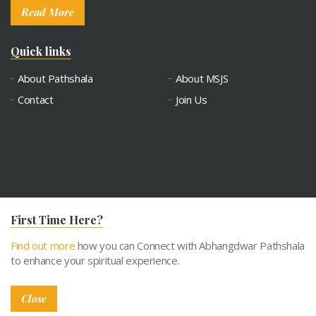
Read More
Quick links
About Pathshala
About MSJS
Contact
Join Us
© 2026
First Time Here?
Privacy Policy
Find out more
how you can Connect with Abhangdwar Pathshala
Terms and Conditions
to enhance your spiritual experience.
Developed by
Digiwhiz
Close