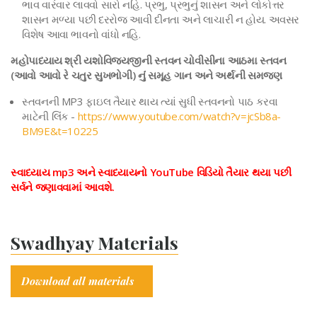
ભાવ વારંવાર લાવવો સારો નહિ. પ્રભુ, પ્રભુનું શાસન અને લોકોત્તર
શાસન મળ્યા પછી દરરોજ આવી દીનતા અને લાચારી ન હોય. અવસર
વિશેષ આવા ભાવનો વાંધો નહિ.
મહોપાધ્યાય શ્રી યશોવિજયજીની સ્તવન ચોવીસીના આઠમા સ્તવન
(આવો આવો રે ચતુર સુખભોગી) નુંં સમૂહ ગાન અને અર્થની સમજણ
સ્તવનની MP3 ફાઇલ તૈયાર થાય ત્યાં સુધી સ્તવનનો પાઠ કરવા
માટેની લિંક -
https://www.youtube.com/watch?v=jcSb8a-
BM9E&t=10225
સ્વાધ્યાય mp3 અને સ્વાધ્યાયનો YouTube વિડિયો તૈયાર થયા પછી
સર્વને જણાવવામાં આવશે.
Swadhyay Materials
Download all materials