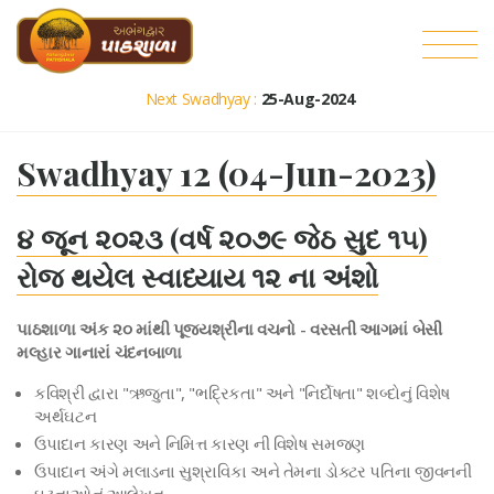
Next Swadhyay :
25-Aug-2024
Swadhyay 12 (04-Jun-2023)
૪ જૂન ૨૦૨૩ (વર્ષ ૨૦૭૯ જેઠ સુદ ૧૫)
રોજ થયેલ સ્વાધ્યાય ૧૨ ના અંશો
પાઠશાળા અંક ૨૦ માંથી પૂજ્યશ્રીના વચનો - વરસતી આગમાં બેસી
મલ્હાર ગાનારાં ચંદનબાળા
કવિશ્રી દ્વારા "ઋજુતા", "ભદ્રિકતા" અને "નિર્દોષતા" શબ્દોનું વિશેષ
અર્થઘટન
ઉપાદાન કારણ અને નિમિત્ત કારણ ની વિશેષ સમજણ
ઉપાદાન અંગે મલાડના સુશ્રાવિકા અને તેમના ડોક્ટર પતિના જીવનની